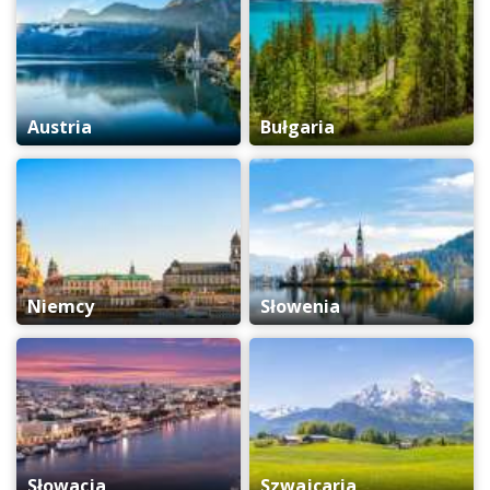
Austria
Bułgaria
Niemcy
Słowenia
Słowacja
Szwajcaria