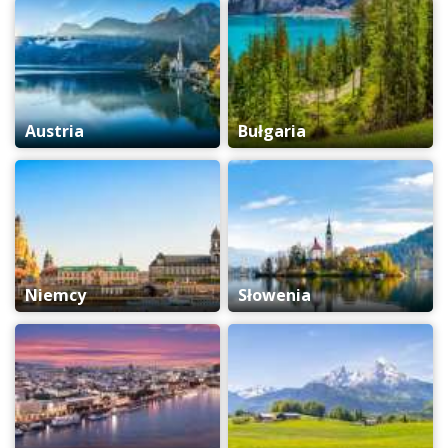
Austria
Bułgaria
Niemcy
Słowenia