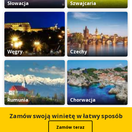
Słowacja
Szwajcaria
Węgry
Czechy
Rumunia
Chorwacja
Zamów swoją winietę w łatwy sposób
Zamów teraz