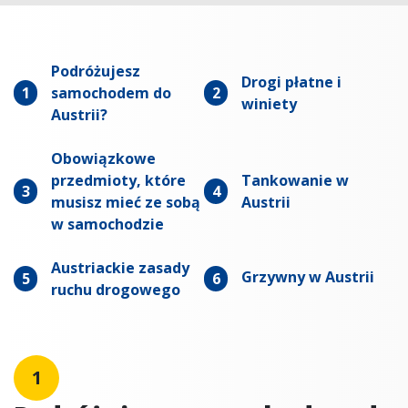
Podróżujesz
Drogi płatne i
1
samochodem do
2
winiety
Austrii?
Obowiązkowe
przedmioty, które
Tankowanie w
3
4
musisz mieć ze sobą
Austrii
w samochodzie
Austriackie zasady
Grzywny w Austrii
5
6
ruchu drogowego
1