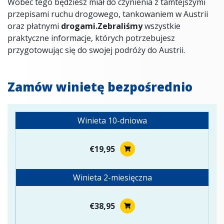
Wobec tego będziesz miał do czynienia z tamtejszymi
przepisami ruchu drogowego, tankowaniem w Austrii
oraz płatnymi
drogami.Zebraliśmy
wszystkie
praktyczne informacje, których potrzebujesz
przygotowując się do swojej podróży do Austrii.
Zamów winietę bezpośrednio
Winieta 10-dniowa
€19,95
Winieta 2-miesięczna
€38,95